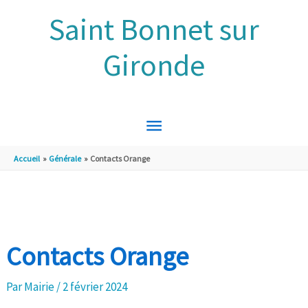
Aller au contenu
Aller au pied de page
Saint Bonnet sur
Gironde
MENU
PRINCIPAL
Accueil
Générale
Contacts Orange
Contacts Orange
Par
Mairie
/
2 février 2024