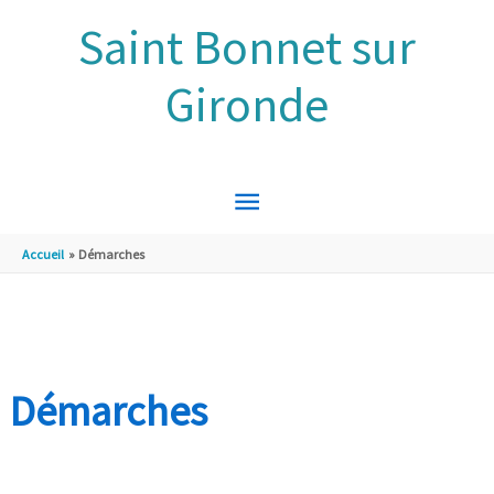
Aller au contenu
Aller au pied de page
Saint Bonnet sur
Gironde
MENU
PRINCIPAL
Accueil
Démarches
Démarches