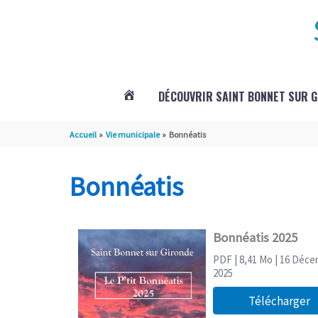
Aller au contenu
Aller au pied de page
DÉCOUVRIR SAINT BONNET SUR 
ACTUALITÉS
Accueil
Vie municipale
Bonnéatis
DE
Bonnéatis
SAINT
Bonnéatis 2025
BONNET
PDF
| 8,41 Mo
| 16 Déce
2025
Télécharger