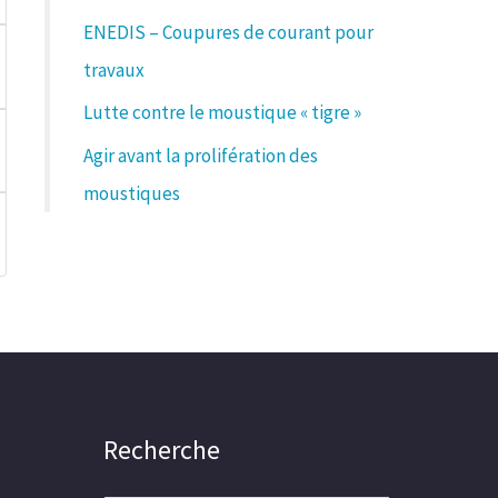
ENEDIS – Coupures de courant pour
travaux
Lutte contre le moustique « tigre »
Agir avant la prolifération des
moustiques
Recherche