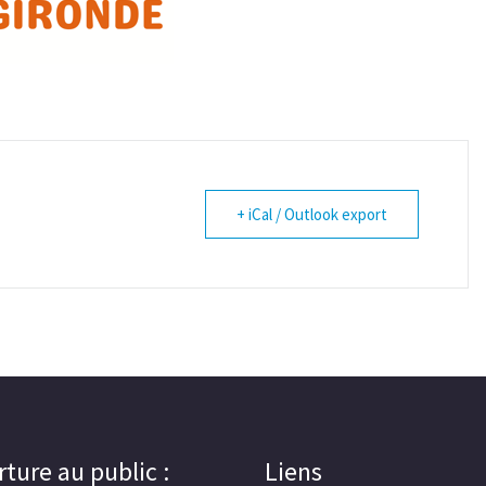
+ iCal / Outlook export
ture au public :
Liens