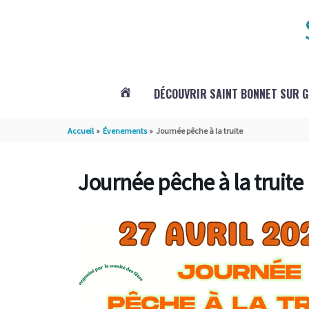
Aller au contenu
Aller au pied de page
DÉCOUVRIR SAINT BONNET SUR 
ACTUALITÉS
Accueil
Évenements
Journée pêche à la truite
DE
Journée pêche à la truite
SAINT
BONNET