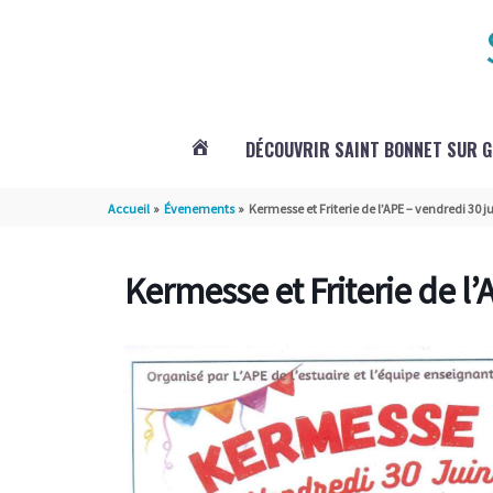
Aller au contenu
Aller au pied de page
DÉCOUVRIR SAINT BONNET SUR 
ACTUALITÉS
Accueil
Évenements
Kermesse et Friterie de l’APE – vendredi 30 j
DE
Kermesse et Friterie de l’
SAINT
BONNET