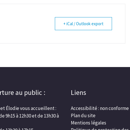
+ iCal / Outlook export
ture au public :
Liens
et Élodie vous accueillent :
Accessibilité : non conforme
Plan du site
 de 9h15 à 12h30 et de 13h30 à
Mentions légales