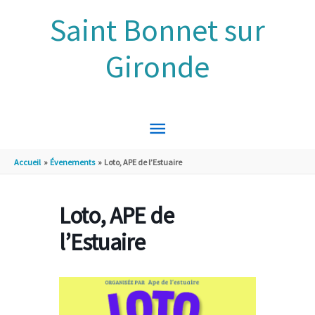
Aller au contenu
Aller au pied de page
Saint Bonnet sur
Gironde
MENU
PRINCIPAL
Accueil
Évenements
Loto, APE de l’Estuaire
Loto, APE de
l’Estuaire