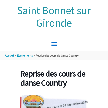
Aller au contenu
Aller au pied de page
Saint Bonnet sur
Gironde
MENU
PRINCIPAL
Accueil
Évenements
Reprise des cours de danse Country
Reprise des cours de
danse Country