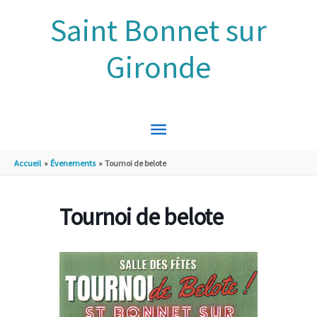
Aller au contenu
Aller au pied de page
Saint Bonnet sur
Gironde
MENU
PRINCIPAL
Accueil
Évenements
Tournoi de belote
Tournoi de belote