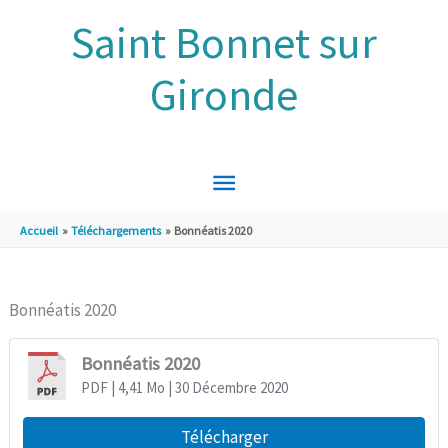
Aller au contenu
Aller au pied de page
Saint Bonnet sur
Gironde
MENU
PRINCIPAL
Accueil
Téléchargements
Bonnéatis 2020
Bonnéatis 2020
Bonnéatis 2020
PDF
| 4,41 Mo
| 30 Décembre 2020
Télécharger