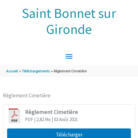
Aller au contenu
Aller au pied de page
Saint Bonnet sur
Gironde
MENU
PRINCIPAL
Accueil
Téléchargements
Règlement Cimetière
Règlement Cimetière
Règlement Cimetière
PDF
| 2,82 Mo
| 02 Août 2021
Télécharger