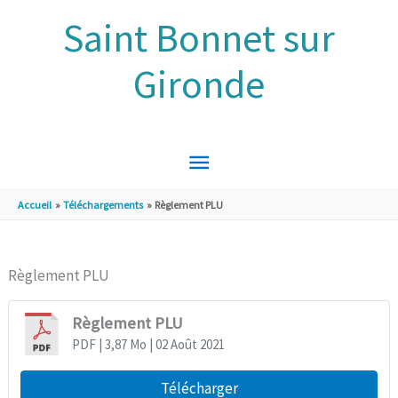
Aller au contenu
Aller au pied de page
Saint Bonnet sur
Gironde
MENU
PRINCIPAL
Accueil
Téléchargements
Règlement PLU
Règlement PLU
Règlement PLU
PDF
| 3,87 Mo
| 02 Août 2021
Télécharger