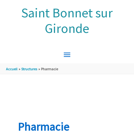
Aller au contenu
Aller au pied de page
Saint Bonnet sur
Gironde
MENU
PRINCIPAL
Accueil
Structures
Pharmacie
Pharmacie