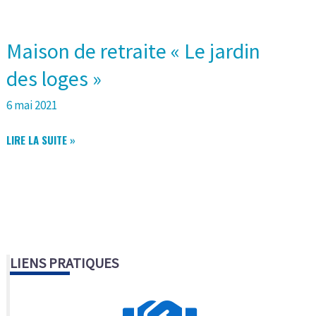
Maison de retraite « Le jardin
des loges »
6 mai 2021
MAISON
LIRE LA SUITE »
DE
RETRAITE
« LE
JARDIN
DES
LOGES »
LIENS PRATIQUES