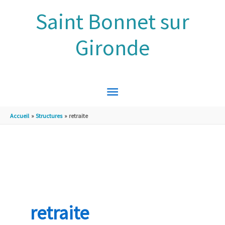
Aller au contenu
Aller au pied de page
Saint Bonnet sur
Gironde
MENU
PRINCIPAL
Accueil
Structures
retraite
retraite