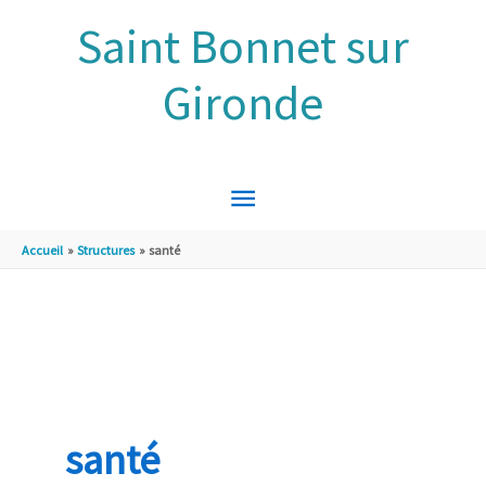
Aller au contenu
Aller au pied de page
Saint Bonnet sur
Gironde
MENU
PRINCIPAL
Accueil
Structures
santé
santé