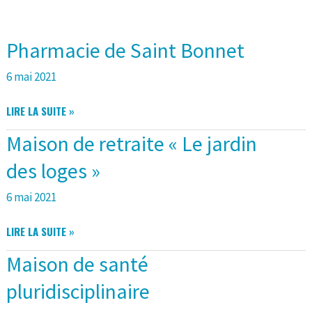
Pharmacie de Saint Bonnet
6 mai 2021
PHARMACIE
LIRE LA SUITE »
DE
Maison de retraite « Le jardin
SAINT
BONNET
des loges »
6 mai 2021
MAISON
LIRE LA SUITE »
DE
Maison de santé
RETRAITE
« LE
pluridisciplinaire
JARDIN
DES