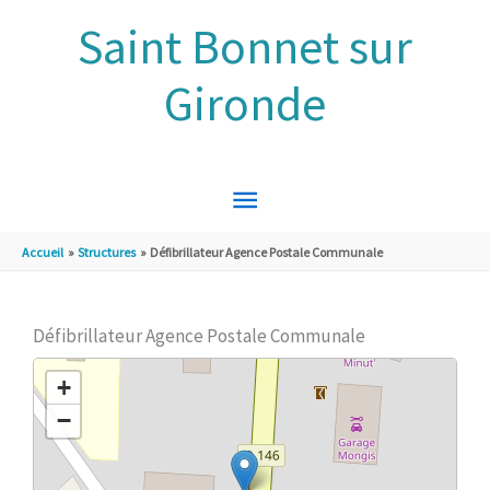
Aller au contenu
Aller au pied de page
Saint Bonnet sur
Gironde
MENU
PRINCIPAL
Accueil
Structures
Défibrillateur Agence Postale Communale
Défibrillateur Agence Postale Communale
+
−