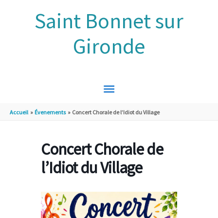
Aller au contenu
Aller au pied de page
Saint Bonnet sur
Gironde
MENU
PRINCIPAL
Accueil
Évenements
Concert Chorale de l’Idiot du Village
Concert Chorale de
l’Idiot du Village