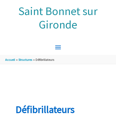
Aller au contenu
Aller au pied de page
Saint Bonnet sur
Gironde
MENU
PRINCIPAL
Accueil
Structures
Défibrillateurs
Défibrillateurs