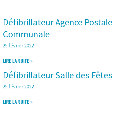
Défibrillateur Agence Postale
Communale
25 février 2022
DÉFIBRILLATEUR
LIRE LA SUITE »
AGENCE
Défibrillateur Salle des Fêtes
POSTALE
COMMUNALE
25 février 2022
DÉFIBRILLATEUR
LIRE LA SUITE »
SALLE
DES
FÊTES